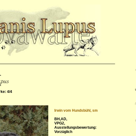
upus
rke: 4/4
Irwin vom Hundsbühl, sm
BH,AD,
VPG2,
Ausstellungsbewertung:
Vorzüglich