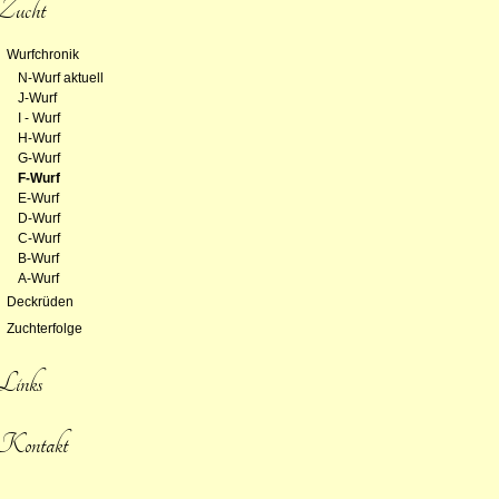
Zucht
Wurfchronik
N-Wurf aktuell
J-Wurf
I - Wurf
H-Wurf
G-Wurf
F-Wurf
E-Wurf
D-Wurf
C-Wurf
B-Wurf
A-Wurf
Deckrüden
Zuchterfolge
Links
Kontakt