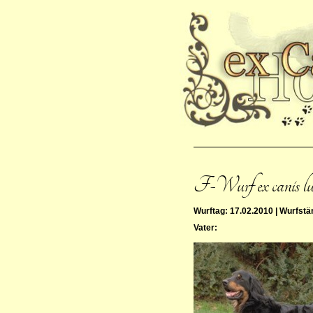
F-Wurf ex canis l
Wurftag: 17.02.2010 | Wurfstä
Vater: