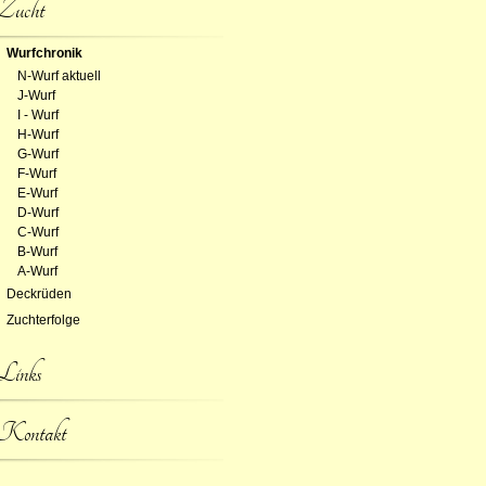
Zucht
Wurfchronik
N-Wurf aktuell
J-Wurf
I - Wurf
H-Wurf
G-Wurf
F-Wurf
E-Wurf
D-Wurf
C-Wurf
B-Wurf
A-Wurf
Deckrüden
Zuchterfolge
Links
Kontakt