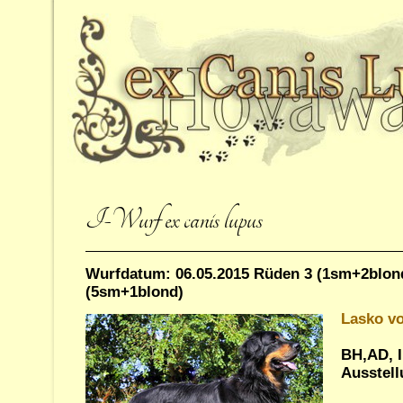
I-Wurf ex canis lupus
Wurfdatum: 06.05.2015 Rüden 3 (1sm+2blon
(5sm+1blond)
Lasko v
BH,AD, I
Ausstel