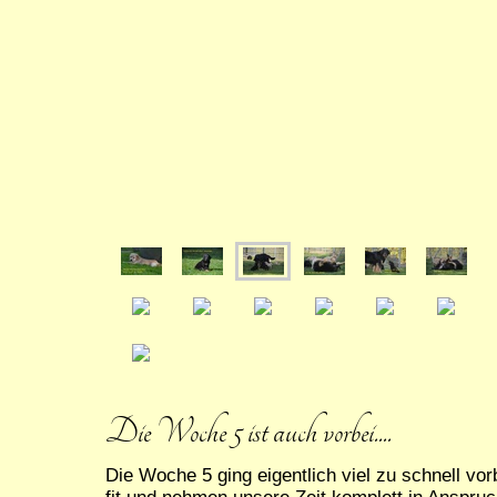
Die Woche 5 ist auch vorbei....
Die Woche 5 ging eigentlich viel zu schnell vor