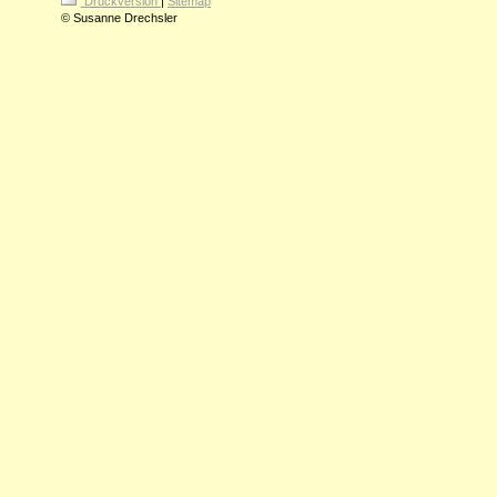
Druckversion
|
Sitemap
© Susanne Drechsler