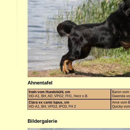
Ahnentafel
Irwin vom Hundsbühl, sm
Baron vom 
HD-A1, BH, AD, VPG2, FH1, Herz o.B.
Gwenda vo
Clara ex canis lupus, sm
Arne vom 
HD-A1, BH, VPG3, IPO3, FH 2
Quicky vom
Bildergalerie